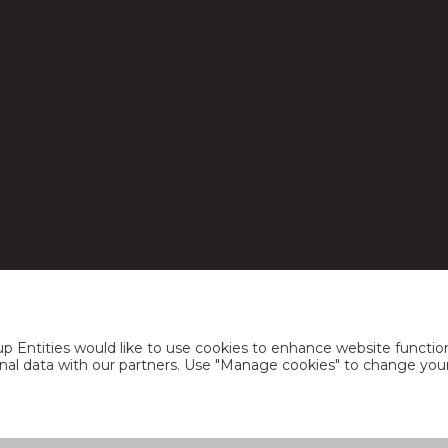
УНП 100128525
Пытанні ад спажыўцоў: +375(29) 500 18 01
Тел: +375172395801, Факс: +375172395802
info@alivaria.by
а Cookie
Прававая інфармацыя
Кантакты
Кіраванне файламі cookie
 Entities would like to use cookies to enhance website function
rsonal data with our partners. Use "Manage cookies" to change yo