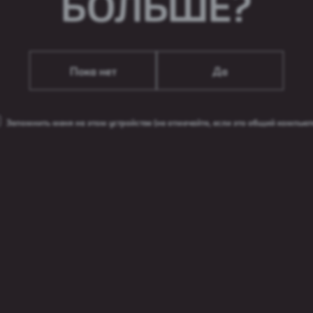
БОЛЬШЕ?
Пока нет
Да
Energy
Flash Up Bubble Gum
Fla
Запомнить меня на этом устройстве
(не отмечайте, если это общий компьют
напой
Энергетычны напой
Энер
унках
ААТ "Піваварная кампанія Аліварыя"
Беларусь, Мінск, Кісялёва, 30