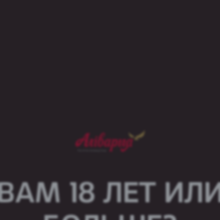
ўваходзіць кафеін, таурын, а таксама комплекс в
FLASH UP дапамагае заставацца энергічным на пр
ВАМ 18 ЛЕТ ИЛ