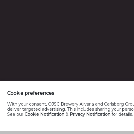
Палітык
Cookie preferences
With your consent, OJSC Brewery Alivaria and Carlsberg Group
deliver targeted advertising. This includes sharing your pe
See our
Cookie Notification
&
Privacy Notification
for details.