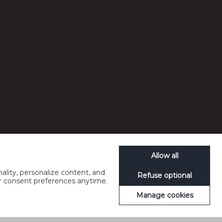
SpeakUp
Allow all
ality, personalize content, and
Refuse optional
ur consent preferences anytime.
Manage cookies