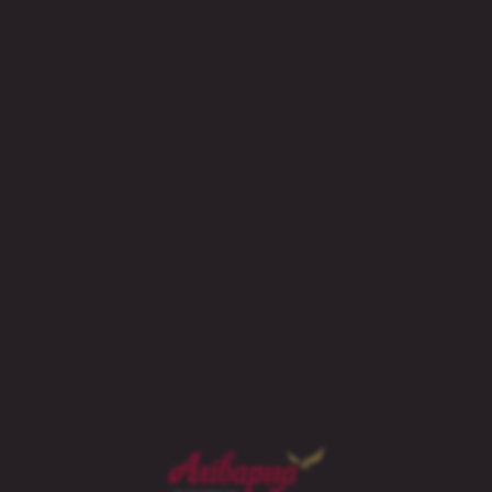
ны кавалачак» Чэхіі
дому.
іі», трэба запоўніць гугл-форму – указаць
і сваіх чэшскіх вакацый: куды і чаму
і наведаць. Важна: удзельнічаць у
8 год. 14 красавіка арганізатары абвесцяць
іць журы планамі сваёй паездкі. Спісы
а. 15 красавіка ім даставяць набор для
ры.
vy пачаў прымаць першых наведвальнікаў.
ovy.by. Тут ёсць некалькі «пакояў» для
2 чалавек. Вы можаце далучыцца да ўжо
аняць пустое «памяшканне». Для гэтага
лямі, якіх хочаце запрасіць на анлайн-
станове можа неабмежаваная колькасць