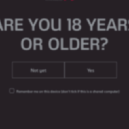
аваць 24/7 да канца траўня.
ARE YOU 18 YEAR
хаду на беларускі рынак новага гатунку
е якога ляжыць унікальнае спалучэнне 3-х
ых чэшскіх традыцый піваварства. Zatecky
OR OLDER?
 ў лінейцы Zatecky Gus, якое валодае
дценнем, якое створыць расслабленую
ць моманту. У першую чаргу, 8 красавіка,
арні «Аліварыя», а з 9 красавіка будзе
.
Not yet
Yes
 да вядучага спецыялісту па
банавай па маб. тэл. +375 29 500 49 54
Remember me on this device
(don’t tick if this is a shared computer)